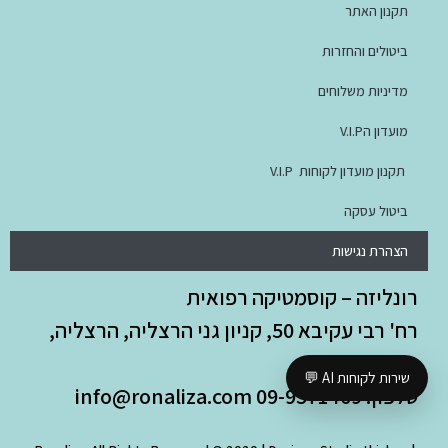
תקנון האתר
ביטולים והחזרות
מדיניות משלוחים
מועדון הV.I.P
תקנון מועדון לקוחות V.I.P
ביטול עסקה
הצהרת נגישות
רונליזה – קוסמטיקה רפואית
רח' רבי עקיבא 50, קניון גני הרצליה, הרצליה,
4642360
שירות לקוחות AI 💬
טלפון: 09-9571469
info@ronaliza.com