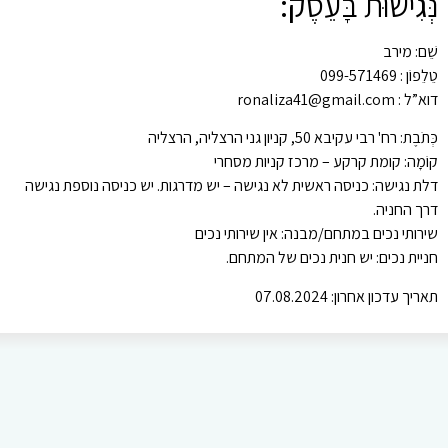
נְּגִישׁוּת בָּעֵסֶק:
שֵׁם: מירב
טֵלֵפוֹן : 099-571469
דוא”ל : ronaliza41@gmail.com
כְּתֹבֶת: רח' רבי עקיבא 50, קניון גני הרצליה, הרצליה
קוֹמָה: קומת קרקע – מרכז קניות מסחרי
דלת נגישה: כניסה ראשית לא נגישה – יש מדרגות. יש כניסה נוספת נגישה
דרך החניה.
שירותי נכים במתחם/מבנה: אין שירותי נכים
חניית נכים: יש חנית נכים של המתחם.
תאריך עדכון אחרון: 07.08.2024