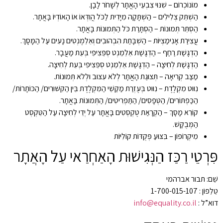
מוֹנוֹכְרוֹם – שִׁנּוּי צִבְעֵי הָאֲתָר לְשָׁחֹר לָבָן.
הַשְׁתֵּק צְלִילִים – הַשְׁתָּקָה מִיָּדִית לַכֹּל הֲוִדְּאוֹ אוֹ הָאוֹדְיוֹ בָּאֲתָר.
הַסְתֵּר תְּמוּנוֹת – הַסְתָּרַת כֹּל הַתְּמוּנוֹת בָּאֲתָר.
עֲצִירַת אָנִימַצְיוֹת – הַשְׁבָּתַת הִבְהוּבִים וְאֵלֵמֶנְטִים נָעִים עַל הַמָּסָךְ.
הַדְגָּשַׁת רַחַף – הַדְגָּשַׁת אֵלֵמֵנְט סְפֵּצִיפִי בְּעֵת מַעֲבָר.
הַדְגָּשַׁת לְחִיצָה – הַדְגָּשַׁת אֵלֵמֵנְט סְפֵּצִיפִי בְּעֵת לְחִיצָה.
מַצַּב קְרִיאָה – תְּצוּגַת הָאֲתָר לְלֹא עִצּוּב וּלְלֹא תְּמוּנוֹת.
נִוּוּט מִקְלֶדֶת – נִוּוּט בְּעֶזְרַת מַקַּשֵׁי הַמִּקְלֶדֶת בֵּין הַקִּשּׁוּרִים/ הַכּוֹתָרוֹת/
הַכַּפְתּוֹרִים/ הַטְּפָסִים/ הַתַּפְרִיטִים/ הַתְּמוּנוֹת בָּאֲתָר.
קוֹרֵא מָסָךְ – הַקְרָאַת טֶקְסְטִים בָּאֲתָר עַל יְדֵי לְחִיצָה עַל הַטֵּקְסְט
הַמְּבֻקָּשׁ.
מִיקְרוֹפוֹן – בִּצּוּעַ פְּקֻדּוֹת קוֹלִיּוֹת
פִּרְטֵי רַכַּז הַנְּגִישׁוּת הָאַחְרַאי עַל הָאֲתָר
שֵׁם: תבור אברהמי
טֵלֵפוֹן : 1-700-015-107
דוא”ל :
info@equality.co.il