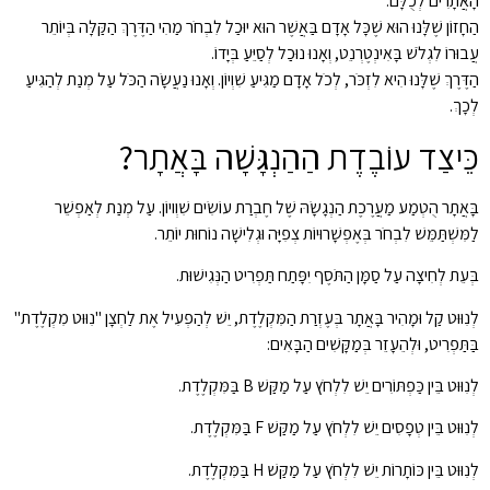
הָאֲתָרִים לְכֻלָּם.
הַחָזוֹן שֶׁלָּנוּ הוּא שֶׁכָּל אָדָם בַּאֲשֶׁר הוּא יוּכַל לִבְחֹר מַהִי הַדֶּרֶךְ הַקַּלָּה בְּיוֹתֵר
עֲבוּרוֹ לִגְלֹשׁ בָּאִינְטֶרְנֵט, וְאָנוּ נוּכַל לְסַיֵּעַ בְּיָדוֹ.
הַדֶּרֶךְ שֶׁלָּנוּ הִיא לִזְכֹּר, לְכֹל אָדָם מַגִּיעַ שִׁוְיוֹן. וְאָנוּ נַעֲשָׂה הַכֹּל עַל מְנַת לְהַגִּיעַ
לְכָךְ.
כֵּיצַד עוֹבֶדֶת הַהַנְגָּשָׁה בָּאֲתָר?
בָּאֲתָר הֻטְמַע מַעֲרֶכֶת הַנְגָשָׂהּ שֶׁל חֶבְרַת עוֹשִׂים שִׁוְויוֹן. עַל מְנַת לְאַפְשֵׁר
לַמִּשְׁתַּמֵּשׁ לִבְחֹר בְּאֶפְשָׁרוּיוֹת צְפִיָּה וּגְלִישָׁה נוֹחוּת יוֹתֵר.
בְּעֵת לְחִיצָה עַל סַמָּן הַתֹּסֶף יִפָּתַח תַּפְרִיט הַנְּגִישׁוּת.
לְנִוּוּט קַל וּמָהִיר בָּאֲתָר בְּעֶזְרַת הַמִּקְלֶדֶת, יֵשׁ לְהַפְעִיל אֶת לַחְצָן "נִוּוּט מִקְלֶדֶת"
בַּתַּפְרִיט, וּלְהֵעָזֵר בְּמַקָּשִׁים הַבָּאִים:
לְנִוּוּט בֵּין כַּפְתּוֹרִים יֵשׁ לִלְחֹץ עַל מַקַּשׁ B בַּמִּקְלֶדֶת.
לְנִוּוּט בֵּין טְפָסִים יֵשׁ לִלְחֹץ עַל מַקַּשׁ F בַּמִּקְלֶדֶת.
לְנִוּוּט בֵּין כּוֹתָרוֹת יֵשׁ לִלְחֹץ עַל מַקַּשׁ H בַּמִּקְלֶדֶת.