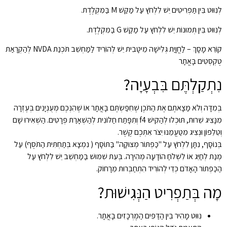
לְנִוּוּט בֵּין תַּפְרִיטִים יֵשׁ לִלְחֹץ עַל מַקַּשׁ M בַּמִּקְלֶדֶת.
לְנִוּוּט בֵּין תְּמוּנוֹת יֵשׁ לִלְחֹץ עַל מַקַּשׁ G בַּמִּקְלֶדֶת.
קוֹרֵא מָסָךְ – לַחֲוָיַת גְּלִישָׁה מֵיטָבִית יֵשׁ לְהוֹרִיד לַמַּחְשֵׁב תֹּכְנַת NVDA לְהַקְרָאַת
טֶקְסְטִים בָּאֲתָר
נִתְקַלְתֶּם בִּבְעָיָה?
בְּמִדָּה וְלֹא מַצָאתֶם אֶת הַתֹּכֶן שֶׁחִפַּשְׂתֶּם בָּאֲתָר אוֹ שֶׁהִנְּכֶם מְעֻנְיָנִים בְּעֶזְרָה
מִנָּצִיג שֵׁרוּת, תּוּכְלוּ לְהַקִּישׁ f4 וְתִפָּתַח חַלּוֹנִית לְהַשְׁאָרַת פְּרָטִים. הַשְׁאִירוּ שָׁם
וְטֵלֵפוֹן וּנְצִיג מִטַּעֲמֵנוּ יִצֹּר אִתְּכֶם קֶשֶׁר.
בְּנוֹסָף, נִתָּן לִלְחֹץ עַל "כַּפְתּוֹר מְצוּקָה" בַּתּוֹסָף ( נִמְצָא בְּתַחְתִּית הַתֹּסֶף) עַל
מְנַת לְחַיֵּג אוֹ לִשְׁלֹחַ הוֹדָעָה מְהִירָה. בְּעֵת שִׁמּוּשׁ בַּמַּחְשֵׁב יֵשׁ לִלְחֹץ עַל
הַכַּפְתּוֹר הָאָדֹם כְּדֵי לְהוֹרִיד הִתְחַבְּרוּת מֵרָחוֹק.
מָה בְּתַפְרִיט הַנְּגִישׁוּת?
נִוּוּט מָהִיר בֵּין הַדַּפִּים הַמֶּרְכָּזִים בָּאֲתָר.