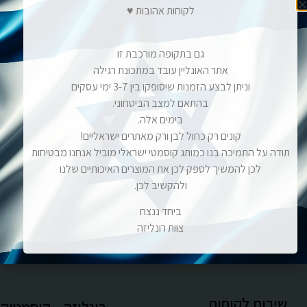
לקוחות אהובות ♥
₪
199.00
הוספה לסל
גם בתקופה מורכבת זו
אתר האונליין עובד במתכונת רגילה
וניתן לבצע הזמנות שיסופקו בין 3-7 ימי עסקים
בהתאם למצב הביטחוני.
בימים אלה.
קונים רק כחול לבן ורק מאתרים ישראליים!
תודה על התמיכה בנו כמותג קוסמטי ישראלי מוביל אנחנו מבטיחות
לכן להמשיך לספק לכן את המוצרים האיכותיים שלנו
ולהקשיב לכן.
ביחד ננצח
צוות רונליזה
שירות לקוחות