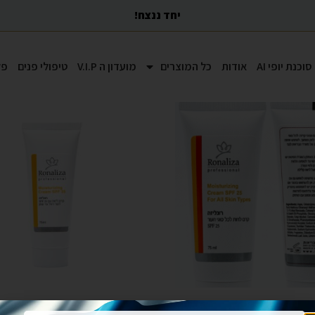
יחד ננצח!
סוכנת יופי AI
אודות
כל המוצרים
מועדון ה V.I.P
טיפולי פנים
פל
קרם לחות עם 25 SPF לעור שמן עד רגיל