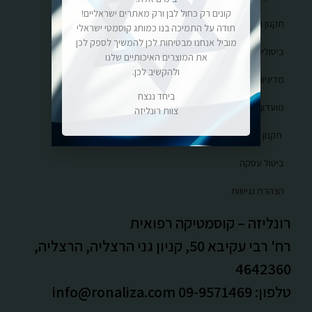
קונים רק כחול לבן ורק מאתרים ישראליים!
תקנון האתר
תודה על התמיכה בנו כמותג קוסמטי ישראלי
מוביל אנחנו מבטיחות לכן להמשיך לספק לכן
ביטולים והחזרות
את המוצרים האיכותיים שלנו
ולהקשיב לכן.
מדיניות משלוחים
ביחד ננצח
מועדון הV.I.P
צוות רונליזה
תקנון מועדון לקוחות V.I.P
ביטול עסקה
הצהרת נגישות
רונליזה – קוסמטיקה רפואית
רח' רבי עקיבא 50, קניון גני הרצליה, הרצליה,
4642360
טלפון: 09-9571469
info@ronaliza.com