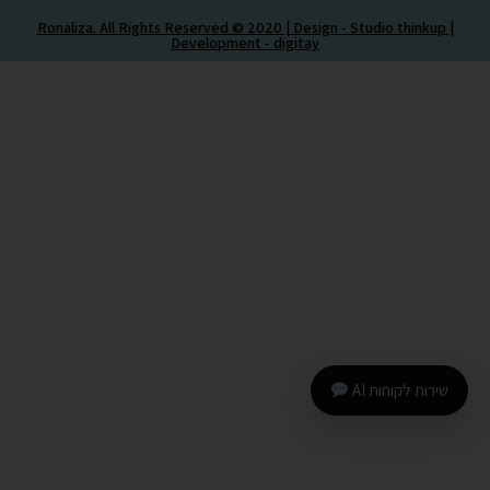
Ronaliza. All Rights Reserved © 2020 | Design - Studio thinkup |
Development -
digitay
שירות לקוחות AI