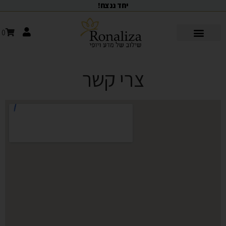
יחד ננצח!
0
מועדון ה V.I.P
סוכנת יופי AI
צרי קשר