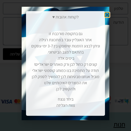
לקוחות אהובות ♥
גם בתקופה מורכבת זו
אתר האונליין עובד במתכונת רגילה
וניתן לבצע הזמנות שיסופקו בין 3-7 ימי עסקים
בהתאם למצב הביטחוני.
שליחה
בימים אלה.
קונים רק כחול לבן ורק מאתרים ישראליים!
תודה על התמיכה בנו כמותג קוסמטי ישראלי
מוביל אנחנו מבטיחות לכן להמשיך לספק לכן
את המוצרים האיכותיים שלנו
ולהקשיב לכן.
ביחד ננצח
צוות רונליזה
חנות