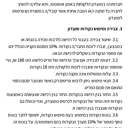
חברותו/ה במועדון הלקוחות באופן אוטומטי, ויהא עליו/ה להשיב
לחברה כל מתנה ו/או הטבה אחרת אשר קיבל/ה במסגרת הצטרפותו
למועדון.
3. צבירה ומימוש נקודות מועדון
3.1. שיעור צבירה: בעבור כל רכישה (לרבות מכירה בהנחה או
במבצע), יצברו לזכות החבר/ה נקודות. 10% מסכום הקנייה הכולל יהוו
את מספר הנקודות בשקלים לרכישה הבאה.
3.2. דוגמה לצבירה: אם ערך הרכישה של פריט כלשהו הינו 188 ₪, הרי
שמספר הנקודות שיצברו לזכות הלקוח/ה יהיה 18 נקודות.
3.3. עלות המשלוח אינה מקנה נקודות.
3.4. תנאי מימוש: ניתן לרכוש פריטים רק כאשר מצטבר סכום כספי
התואם את סכום הפריט.
3.5. החזר בגין רכישה בנקודות: החזר בגין רכישה שנעשתה באמצעות
נקודות יהיה החזר של הנקודות לכרטיס המועדון, ואזי יבוטלו גם
הנקודות שנצברו בגין רכישה זו.
3.6. בונוס נקודות במימוש: בעת מימוש נקודות, יתווסף לחבר בונוס
נוסף כאמור של 10% מערך הנקודות בהם השתמש/ה. על בונוס זה