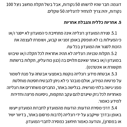
דוגמה: חבר שהיו לרשותו 50 נקודות, אבל בשל תקלת מחשב ניצל 100
נקודות, יהיה צריך להחזיר לרונליזה 50 שקלים.
5. אחריות כללית והגבלת אחריות
5.1. סגירת המועדון: רונליזה אינה מתחייבת כי המועדון לא ייסגר ו/או
כי הפעילות בו לא תופסק באופן זמני או קבוע, ושומרת לעצמה את
הזכות לסגור את המועדון בכל עת.
5.2. תקלות טכניות: רונליזה לא תהיה אחראית לכל תקלה ו/או שיבוש
במועדון ו/או באתר שאינם תלויים בה (כגון כוח עליון, תקלות ברשתות
תקשורת או אינטרנט).
5.3. אבטחת מידע: רונליזה נוקטת באמצעי אבטחה על מנת לשמור
על פרטיות המידע, אולם מובהר כי לא ניתן להבטיח חסינות מוחלטת
מפני גישה בלתי מורשית. בגלישה באתר, החברים משחררים את רונליזה
מאחריות לכל נזק שייגרם להם עקב התקפות, ניסיונות פריצה וחדירות
למידע כאמור.
5.4. דרכי מסירת הודעות: הודעות מהמועדון לחברות המועדון ייעשו
באופן ובדרך שייקבע על ידי רונליזה (לרבות פרסום באתר, בדיוור ישיר
או במסרון), והודעה כאמור תיחשב כמסירה לחברי המועדון.