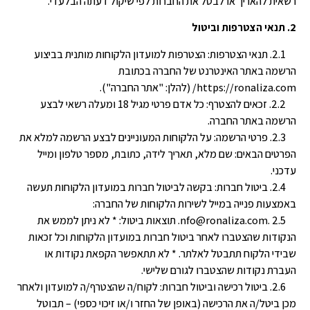
רשאית להאריך או לבטל את החברות לפי שיקול דעתה הבלעדי.
2. תנאי הצטרפות וביטול
2.1. תנאי הצטרפות: הצטרפות למועדון הלקוחות מותנית בביצוע
הרשמה באתר האינטרנט של החברה בכתובת
https://ronaliza.com/ (להלן: "אתר החברה").
2.2. זכאים להצטרף: כל אדם פרטי מגיל 18 ומעלה רשאי לבצע
הרשמה באתר החברה.
2.3. פרטי הרשמה: על הלקוחות המעוניינים לבצע הרשמה למלא את
הפרטים הבאים: שם מלא, תאריך לידה, כתובת, מספר טלפון ומייל
עדכני.
2.4. ביטול חברות: בקשה לביטול חברות במועדון הלקוחות תעשה
באמצעות פנייה במייל לשירות הלקוחות של החברה:
nfo@ronaliza.com. 2.5. תוצאות ביטול: * לא ניתן לממש את
הנקודות שהצטברו לאחר ביטול חברות במועדון הלקוחות וכל זכאות
שבידי הלקוח תתבטל לאלתר. * לא תתאפשר הקפאת נקודות או
העברת נקודות שהצטברו לגורם שלישי.
2.6. ביטול רכישה וביטול חברות: לקוח/ה שהצטרף/ה למועדון ולאחר
מכן ביטל/ה את הרכישה (באופן של החזר ו/או זיכוי כספי) – תבוטל