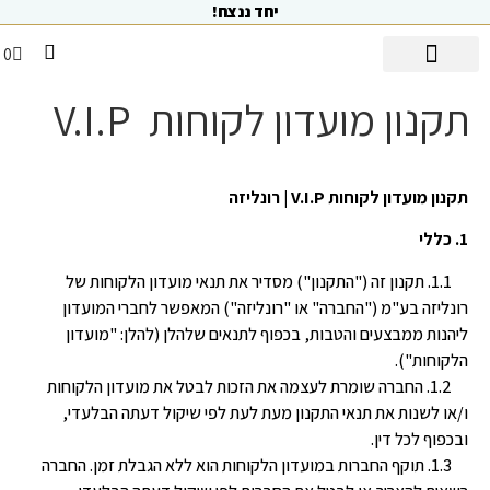
יחד ננצח!
0
סוכנת יופי AI
פלאש סייל
טיפולי פנים
מועדון ה V.I.P
דף הבית
מוצרים מרפאים אקנה
מוצרי פילינג
מוצרי הזנה ומיצוק
מוצרי ניקוי והמסה
מוצרי הגנה ומסכות
מוצרים לחותיים
כל המוצרים
מוצרים מרפאים סבוריאה
תקנון מועדון לקוחות V.I.P
תקנון מועדון לקוחות V.I.P | רונליזה
1. כללי
1.1. תקנון זה ("התקנון") מסדיר את תנאי מועדון הלקוחות של
רונליזה בע"מ ("החברה" או "רונליזה") המאפשר לחברי המועדון
ליהנות ממבצעים והטבות, בכפוף לתנאים שלהלן (להלן: "מועדון
הלקוחות").
1.2. החברה שומרת לעצמה את הזכות לבטל את מועדון הלקוחות
ו/או לשנות את תנאי התקנון מעת לעת לפי שיקול דעתה הבלעדי,
ובכפוף לכל דין.
1.3. תוקף החברות במועדון הלקוחות הוא ללא הגבלת זמן. החברה