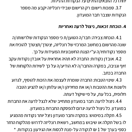
יחולו כל התנאים החלים על הנקודות הרגילות.
3.7. סמכות רישום: רק הרישום שבידי רונליזה יקבע מה מספר
הנקודות שצבר חבר המועדון.
4. הוכחת זכאות, ניצול לרעה ואחריות
4.1. הוכחת צבירה: חבר/ה הטוען/ת כי מספר הנקודות שלרשותו/ה
שונה מהרשום במחשב המרכזי של רונליזה, יצטרך/תצטרך להוכיח את
מספר נקודותיו/ה ע"י הצגת החשבוניות המעידות על כך.
4.2. אובדן נקודות: החברה לא תהיה אחראית על אובדן נקודות עקב
זיוף וגניבה, במקרה והחבר/ה לא הודיע/ה על כך לשירות הלקוחות של
החברה בכתב.
4.3. שינוי הטבות: החברה שומרת לעצמה את הזכות להוסיף, לגרוע
ולשנות את ההטבות ו/או את מחיריהן ו/או עלותן ו/או להציע הטבה
חלופית, בכל עת, על פי שיקול דעתה.
4.4. ניצול לרעה: חבר במועדון מתחייב שלא לנצל לרעה את החברות
במועדון. כל ניצול לרעה יגרום להפסקת החברות במועדון.
4.5. תקלה במימוש: במקרה וחבר מועדון ניצל יותר נקודות מהמגיע
לו בשל תקלה או שיבוש במחשב, רשאית רונליזה לדרוש מהלקוח החזר
כספי בערך של 1 ₪ לנקודה על-מנת לכסות את הגירעון בנקודות. *