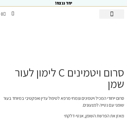
יחד ננצח!
0
סוכנת יופי AI
פלאש סייל
טיפולי פנים
מועדון ה V.I.P
דף הבית
מוצרים מרפאים אקנה
מוצרי פילינג
מוצרי הזנה ומיצוק
מוצרי ניקוי והמסה
מוצרי הגנה ומסכות
מוצרים לחותיים
כל המוצרים
מוצרים מרפאים סבוריאה
סרום ויטמינים C לימון לעור
שמן
סרום ייחודי המכיל ויטמינים וצמחי מרפא לטיפול עדין ואפקטיבי במיוחד בעור
שומני עם נטייה לפצעונים.
מאזן את הפרשת השומן, אנטי-דלקתי