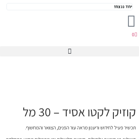
יחד ננצח!
0
מועדון ה V.I.P
סוכנת יופי AI
קוזיק לקטו אסיד – 30 מל
תכשיר פעיל לחידוש וריענון מראה עור הפנים, הצוואר והמחשוף.